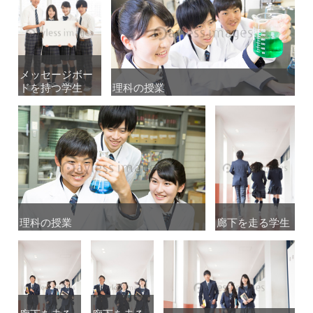
メッセージボー
メッセージボー
ドを持つ学生
ドを持つ学生
理科の授業
理科の授業
理科の授業
理科の授業
廊下を走る学生
廊下を走る学生