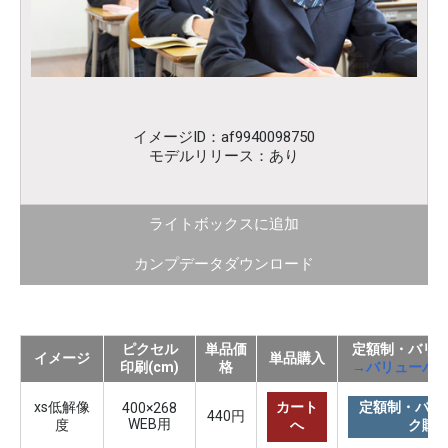
イメージID：af9940098750
モデルリリース：あり
ライトボックスに追加
カンプデータダウンロード
ピクセル
単品価
定額制・バリ
イメージ
単品購入
印刷(cm)
格
→バリューパ
xs低解像
カート
定額制・バリ
400×268
440円
WEB用
度
へ
ク購