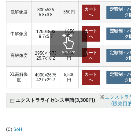
カート
定額制・バリ
800×535
低解像度
550円
5.8x3.8
へ
ク購
カート
定額制・バリ
1,650
1200×803
中解像度
円
8.7x5.7
へ
ク購
カート
定額制・バリ
3,300
scrollable
2950×1973
高解像度
円
25.7x18.2
へ
ク購
XL高解像
カート
定額制・バリ
5,500
4000×2675
円
度
42.0x29.7
へ
ク購
※
エクストララ
エクストラライセンス申請(3,300円)
(販売目的使
(C)
SoH