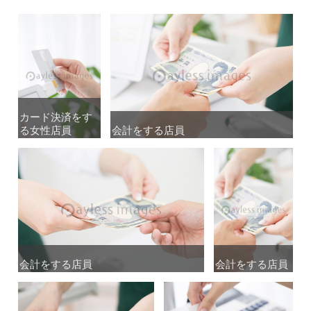
カード決済をす
カード決済をす
る女性店員
る女性店員
会計をする店員
会計をする店員
会計をする店員
会計をする店員
会計をする店員
会計をする店員