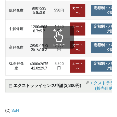
カート
定額制・バリ
800×535
低解像度
550円
5.8x3.8
へ
ク購
カート
定額制・バリ
1,650
1200×803
中解像度
円
8.7x5.7
へ
ク購
カート
定額制・バリ
3,300
scrollable
2950×1973
高解像度
円
25.7x18.2
へ
ク購
XL高解像
カート
定額制・バリ
5,500
4000×2675
円
度
42.0x29.7
へ
ク購
※
エクストララ
エクストラライセンス申請(3,300円)
(販売目的使
(C)
SoH