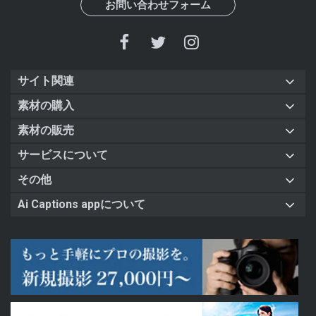
お問い合わせフォーム
サイト関連
素材の購入
素材の販売
サービスについて
その他
Ai Captions appについて