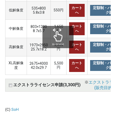
カート
定額制・バリ
535×800
低解像度
550円
5.8x3.8
へ
ク購
カート
定額制・バリ
1,650
803×1200
中解像度
円
8.7x5.7
へ
ク購
カート
定額制・バリ
3,300
scrollable
1973×2950
高解像度
円
25.7x18.2
へ
ク購
XL高解像
カート
定額制・バリ
5,500
2675×4000
円
度
42.0x29.7
へ
ク購
※
エクストララ
エクストラライセンス申請(3,300円)
(販売目的使
(C)
SoH