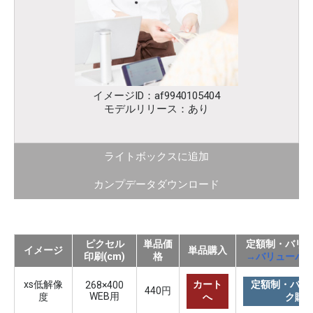
イメージID：af9940105404
モデルリリース：あり
ライトボックスに追加
カンプデータダウンロード
ピクセル
単品価
定額制・バリ
イメージ
単品購入
印刷(cm)
格
→バリューパ
xs低解像
カート
定額制・バリ
268×400
440円
WEB用
度
へ
ク購