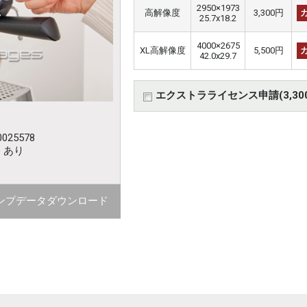
2950×1973
高解像度
3,300円
25.7x18.2
4000×2675
XL高解像度
5,500円
42.0x29.7
エクストラライセンス申請(3,30
025578
：あり
ンプデータダウンロード