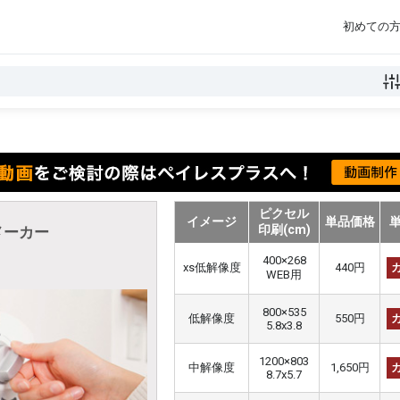
初めての
ピクセル
イメージ
単品価格
印刷(cm)
メーカー
400×268
xs低解像度
440円
WEB用
800×535
低解像度
550円
5.8x3.8
1200×803
中解像度
1,650円
8.7x5.7