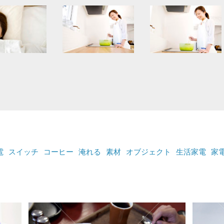
電
スイッチ
コーヒー
淹れる
素材
オブジェクト
生活家電
家