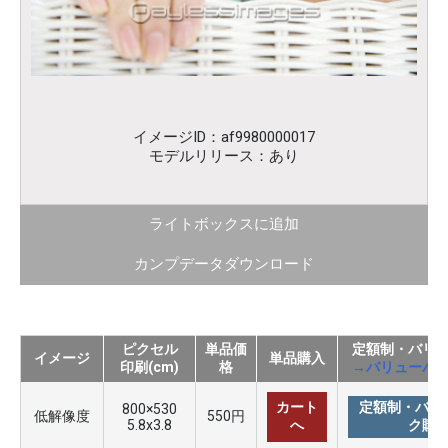
イメージID：af9980000017
モデルリリース：あり
ライトボックスに追加
カンプデータダウンロード
ピクセル
単品価
定額制・バリ
イメージ
単品購入
印刷(cm)
格
→バリューパ
カート
定額制・バリ
800×530
低解像度
550円
5.8x3.8
へ
ク購