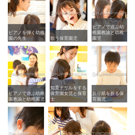
ピアノで遊ぶ幼
ピアノで遊ぶ幼
ピアノを弾く幼稚
ピアノを弾く幼稚
稚園教諭と幼稚
稚園教諭と幼稚
園の先生
園の先生
歌う保育園児
歌う保育園児
園児
園児
知育ドリルをする
知育ドリルをする
ピアノで遊ぶ幼稚
ピアノで遊ぶ幼稚
保育園女児と保育
保育園女児と保育
折り紙を折る保
折り紙を折る保
園教諭と幼稚園児
園教諭と幼稚園児
士
士
育園児
育園児