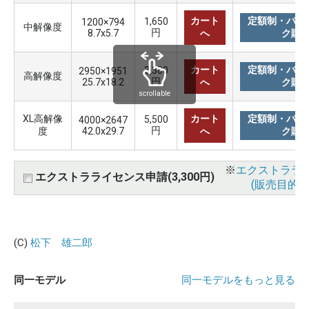
カート
定額制・バリ
1,650
1200×794
中解像度
円
8.7x5.7
へ
ク購
カート
定額制・バリ
3,300
2950×1951
高解像度
円
25.7x18.2
へ
ク購
scrollable
XL高解像
カート
定額制・バリ
5,500
4000×2647
円
度
42.0x29.7
へ
ク購
※
エクストララ
エクストラライセンス申請(3,300円)
(販売目的使
(C)
松下 雄二郎
同一モデル
同一モデルをもっと見る