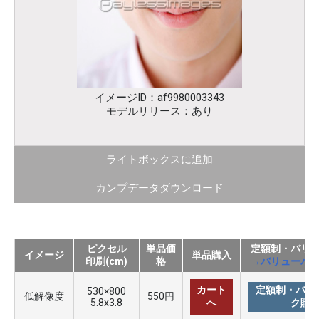
イメージID：af9980003343
モデルリリース：あり
ライトボックスに追加
カンプデータダウンロード
ピクセル
単品価
定額制・バリ
イメージ
単品購入
印刷(cm)
格
→バリューパ
カート
定額制・バリ
530×800
低解像度
550円
5.8x3.8
へ
ク購