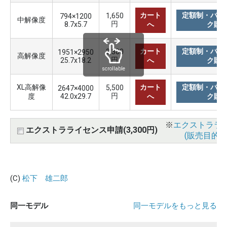
カート
定額制・バリ
1,650
794×1200
中解像度
円
8.7x5.7
へ
ク購
カート
定額制・バリ
3,300
1951×2950
高解像度
円
25.7x18.2
へ
ク購
scrollable
XL高解像
カート
定額制・バリ
5,500
2647×4000
円
度
42.0x29.7
へ
ク購
※
エクストララ
エクストラライセンス申請(3,300円)
(販売目的使
(C)
松下 雄二郎
同一モデル
同一モデルをもっと見る