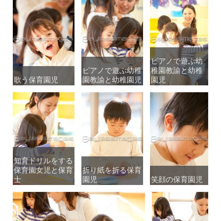
ピアノで遊ぶ幼
ピアノで遊ぶ幼
ピアノで遊ぶ幼稚
ピアノで遊ぶ幼稚
稚園教諭と幼稚
稚園教諭と幼稚
歌う保育園児
歌う保育園児
園教諭と幼稚園児
園教諭と幼稚園児
園児
園児
知育ドリルをする
知育ドリルをする
保育園女児と保育
保育園女児と保育
折り紙を折る保育
折り紙を折る保育
士
士
園児
園児
笑顔の保育園児
笑顔の保育園児