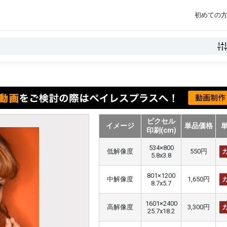
初めての
ピクセル
イメージ
単品価格
印刷(cm)
534×800
低解像度
550円
5.8x3.8
801×1200
中解像度
1,650円
8.7x5.7
1601×2400
高解像度
3,300円
25.7x18.2