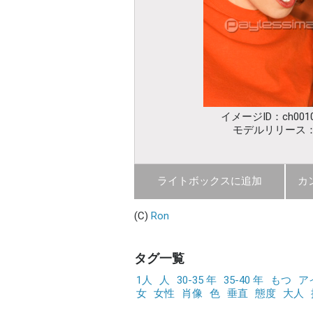
イメージID：ch0010
モデルリリース
ライトボックスに追加
カ
(C)
Ron
タグ一覧
1人
人
30-35 年
35-40 年
もつ
ア
女
女性
肖像
色
垂直
態度
大人