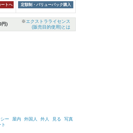
カートへ
定額制・バリューパック購入
※
エクストラライセンス
0円)
(販売目的使用)とは
クシー
屋内
外国人
外人
見る
写真
ート