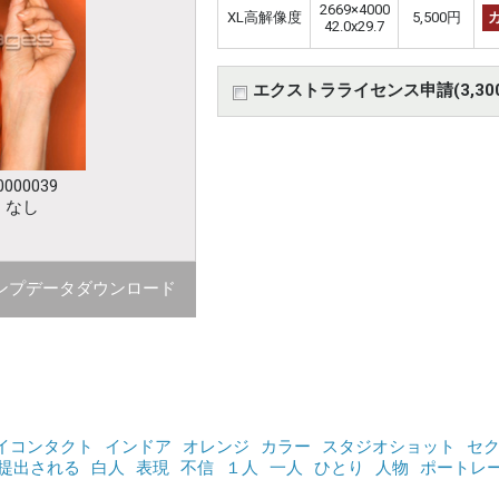
2669×4000
XL高解像度
5,500円
42.0x29.7
エクストラライセンス申請(3,30
000039
：なし
ンプデータダウンロード
イコンタクト
インドア
オレンジ
カラー
スタジオショット
セ
提出される
白人
表現
不信
１人
一人
ひとり
人物
ポートレ