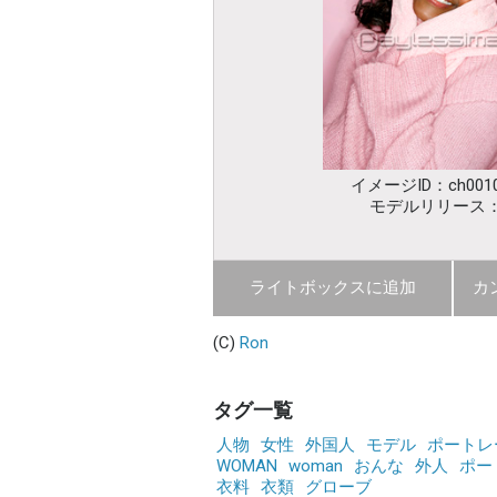
イメージID：ch0010
モデルリリース
ライトボックスに追加
カ
(C)
Ron
タグ一覧
人物
女性
外国人
モデル
ポートレ
WOMAN
woman
おんな
外人
ポー
衣料
衣類
グローブ