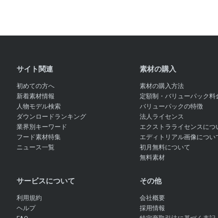
サイト関連
素材の購入
初めての方へ
素材の購入方法
新着素材情報
定額制・バリューパック料
人物モデル検索
バリューパックの特徴
ダウンロードランキング
法人ライセンス
業界別キーワード
エクストラライセンスにつ
フード素材特集
エディトリアル画像につい
ニュース一覧
初月無料について
無料素材
サービスについて
その他
利用規約
会社概要
ヘルプ
採用情報