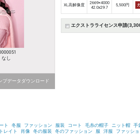
2669×4000
XL高解像度
5,500円
42.0x29.7
エクストラライセンス申請(3,30
000051
：なし
ンプデータダウンロード
ート
冬服
ファッション
服装
コート
毛糸の帽子
ニット帽
手
トレイト
肖像
冬の服装
冬のファッション
服
洋服
ファッショ