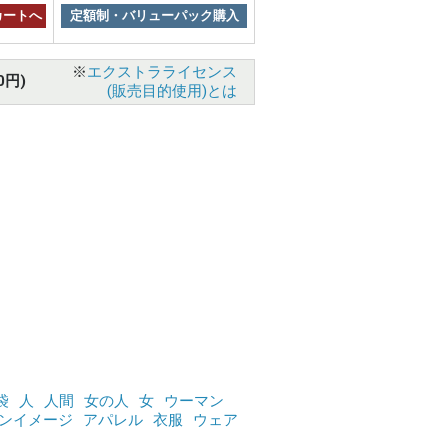
カートへ
定額制・バリューパック購入
※
エクストラライセンス
0円)
(販売目的使用)とは
袋
人
人間
女の人
女
ウーマン
ンイメージ
アパレル
衣服
ウェア