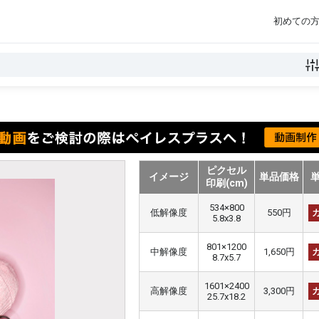
初めての
ピクセル
イメージ
単品価格
印刷(cm)
534×800
低解像度
550円
5.8x3.8
801×1200
中解像度
1,650円
8.7x5.7
1601×2400
高解像度
3,300円
25.7x18.2