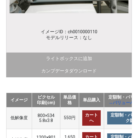
イメージID：ch0010000110
モデルリリース：なし
ライトボックスに追加
カンプデータダウンロード
ピクセル
単品価
定額制・バリ
イメージ
単品購入
印刷(cm)
格
→バリューパ
カート
定額制・バリ
800×534
低解像度
550円
5.8x3.8
へ
ク購
カート
定額制・バリ
1,650
1200×801