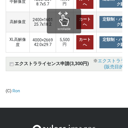
中解像度
円
8.7x5.7
へ
ク購
カート
定額制・バリ
3,300
2400×1601
高解像度
円
25.7x18.2
へ
ク購
scrollable
XL高解像
カート
定額制・バリ
5,500
4000×2669
円
度
42.0x29.7
へ
ク購
※
エクストララ
エクストラライセンス申請(3,300円)
(販売目的使
(C)
Ron