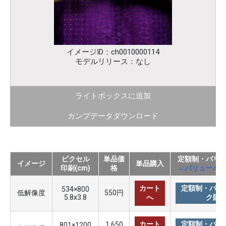
イメージID：ch0010000114
モデルリリース：なし
ライトボックスに追加
カンプデータダウンロード
ピクセル
単品価
定額制・バリ
イメージ
単品購入
印刷(cm)
格
→バリューパ
カート
定額制・バリ
534×800
低解像度
550円
5.8x3.8
へ
ク購
カート
定額制・バリ
1,650
801×1200