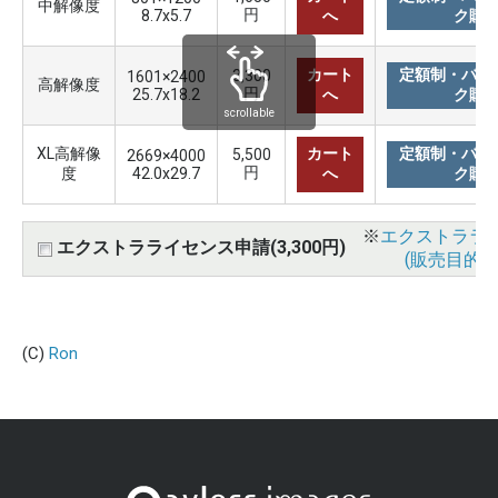
中解像度
円
8.7x5.7
へ
ク購
カート
定額制・バリ
3,300
1601×2400
高解像度
円
25.7x18.2
へ
ク購
scrollable
XL高解像
カート
定額制・バリ
5,500
2669×4000
円
度
42.0x29.7
へ
ク購
※
エクストララ
エクストラライセンス申請(3,300円)
(販売目的使
(C)
Ron