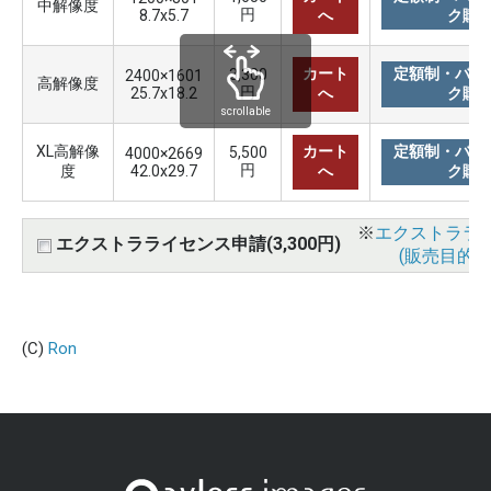
中解像度
円
8.7x5.7
へ
ク購
カート
定額制・バリ
3,300
2400×1601
高解像度
円
25.7x18.2
へ
ク購
scrollable
XL高解像
カート
定額制・バリ
5,500
4000×2669
円
度
42.0x29.7
へ
ク購
※
エクストララ
エクストラライセンス申請(3,300円)
(販売目的使
(C)
Ron