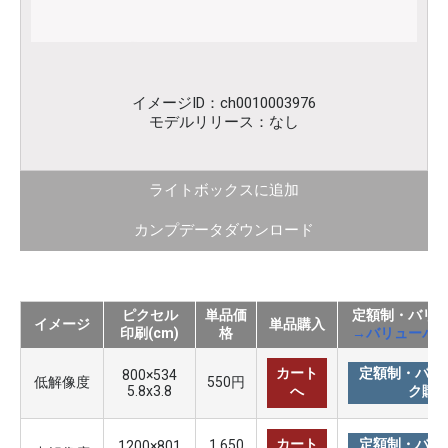
イメージID：ch0010003976
モデルリリース：なし
ライトボックスに追加
カンプデータダウンロード
ピクセル
単品価
定額制・バリ
イメージ
単品購入
印刷(cm)
格
→バリューパ
カート
定額制・バリ
800×534
低解像度
550円
5.8x3.8
へ
ク購
カート
定額制・バリ
1,650
1200×801