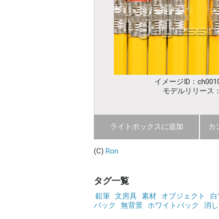
イメージID：ch0010
モデルリリース
ライトボックスに追加
カ
(C)
Ron
タグ一覧
鉛筆
文房具
素材
オブジェクト
白
バック
無背景
ホワイトバック
消し