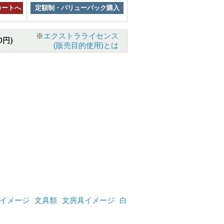
カートへ
定額制・バリューパック購入
※
エクストラライセンス
0円)
(販売目的使用)とは
イメージ
文具類
文房具イメージ
白