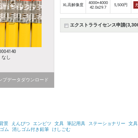
4000×4000
XL高解像度
5,500円
42.0x29.7
エクストラライセンス申請(3,30
004140
：なし
ンプデータダウンロード
背景
えんぴつ
エンピツ
文具
筆記用具
ステーショナリー
文具
ゴム
消しゴム付き鉛筆
けしごむ