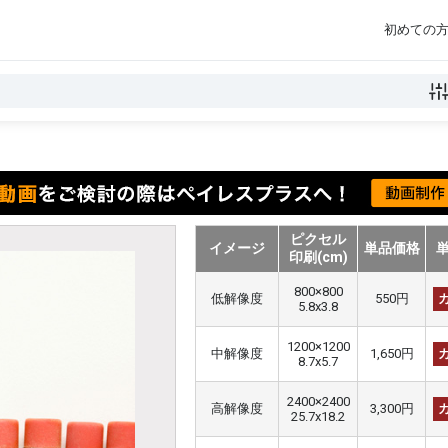
初めての
ピクセル
イメージ
単品価格
印刷(cm)
800×800
低解像度
550円
5.8x3.8
1200×1200
中解像度
1,650円
8.7x5.7
2400×2400
高解像度
3,300円
25.7x18.2