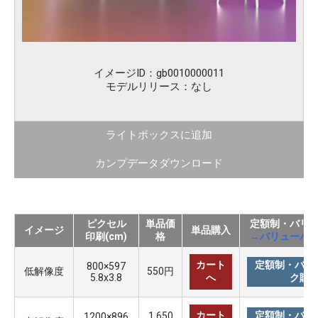
イメージID：gb0010000011
モデルリリース：なし
ライトボックスに追加
カンプデータダウンロード
ピクセル
単品価
定額制・バリ
イメージ
単品購入
印刷(cm)
格
→バリューパ
カート
定額制・バリ
800×597
低解像度
550円
5.8x3.8
へ
ク購
カート
定額制・バリ
1,650
1200×896