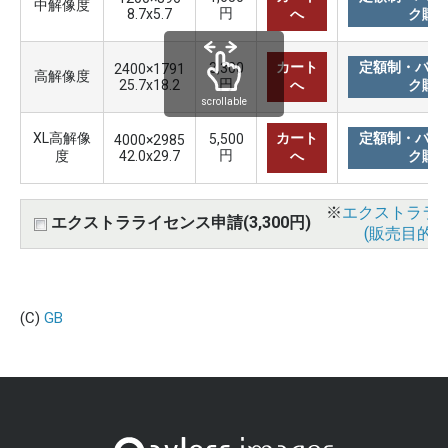
中解像度
円
8.7x5.7
へ
ク購
カート
定額制・バリ
3,300
2400×1791
高解像度
円
25.7x18.2
へ
ク購
scrollable
XL高解像
カート
定額制・バリ
5,500
4000×2985
円
度
42.0x29.7
へ
ク購
※
エクストララ
エクストラライセンス申請(3,300円)
(販売目的使
(C)
GB