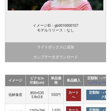
イメージID：gb0010000107
モデルリリース：なし
ライトボックスに追加
カンプデータダウンロード
ピクセル
単品価
定額制・バリ
イメージ
単品購入
印刷(cm)
格
→バリューパ
カート
定額制・バリ
800×530
低解像度
550円
5.8x3.8
へ
ク購
カート
定額制・バリ
1,650
1200×794