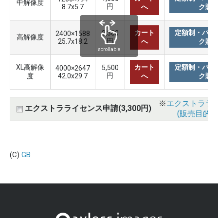
中解像度
円
8.7x5.7
へ
ク購
カート
定額制・バリ
3,300
2400×1588
高解像度
円
25.7x18.2
へ
ク購
scrollable
XL高解像
カート
定額制・バリ
5,500
4000×2647
円
度
42.0x29.7
へ
ク購
※
エクストララ
エクストラライセンス申請(3,300円)
(販売目的使
(C)
GB