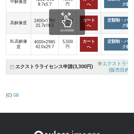
中解像度
円
8.7x5.7
へ
ク購
カート
定額制・バリ
3,300
2400×1791
高解像度
円
25.7x18.2
へ
ク購
scrollable
XL高解像
カート
定額制・バリ
5,500
4000×2985
円
度
42.0x29.7
へ
ク購
※
エクストララ
エクストラライセンス申請(3,300円)
(販売目的使
(C)
GB