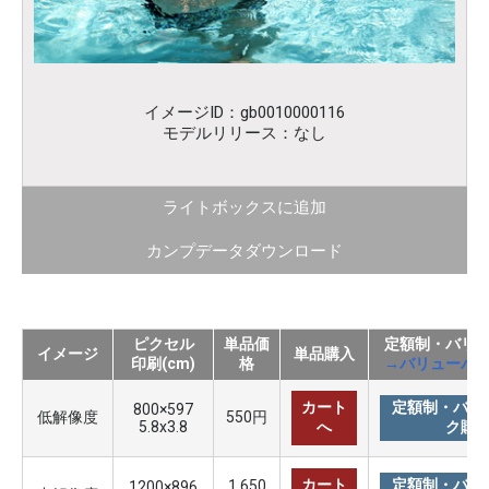
イメージID：gb0010000116
モデルリリース：なし
ライトボックスに追加
カンプデータダウンロード
ピクセル
単品価
定額制・バリ
イメージ
単品購入
印刷(cm)
格
→バリューパ
カート
定額制・バリ
800×597
低解像度
550円
5.8x3.8
へ
ク購
カート
定額制・バリ
1,650
1200×896