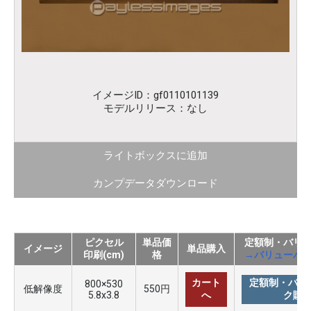
イメージID：gf0110101139
モデルリリース：なし
ライトボックスに追加
カンプデータダウンロード
ピクセル
単品価
定額制・バリ
イメージ
単品購入
印刷(cm)
格
→バリューパ
カート
定額制・バリ
800×530
低解像度
550円
5.8x3.8
へ
ク購