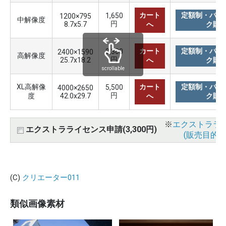
カート
定額制・バリ
1,650
1200×795
中解像度
円
8.7x5.7
へ
ク購
カート
定額制・バリ
3,300
2400×1590
高解像度
円
25.7x18.2
へ
ク購
scrollable
XL高解像
カート
定額制・バリ
5,500
4000×2650
円
度
42.0x29.7
へ
ク購
※
エクストララ
エクストラライセンス申請(3,300円)
(販売目的使
(C)
クリエーター011
類似画像素材