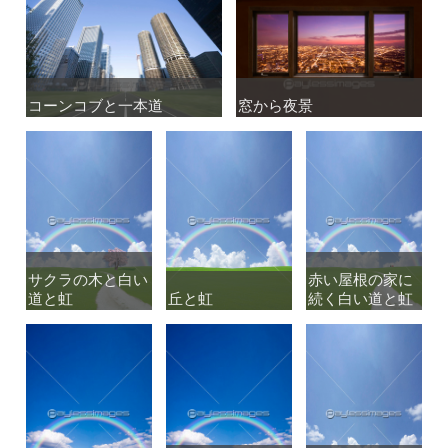
コーンコブと一本道
コーンコブと一本道
窓から夜景
窓から夜景
サクラの木と白い
サクラの木と白い
赤い屋根の家に
赤い屋根の家に
道と虹
道と虹
丘と虹
丘と虹
続く白い道と虹
続く白い道と虹