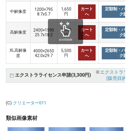
カート
定額制・バリ
1,650
1200×795
中解像度
円
8.7x5.7
へ
ク購
カート
定額制・バリ
3,300
2400×1590
高解像度
円
25.7x18.2
へ
ク購
scrollable
XL高解像
カート
定額制・バリ
5,500
4000×2650
円
度
42.0x29.7
へ
ク購
※
エクストララ
エクストラライセンス申請(3,300円)
(販売目的使
(C)
クリエーター011
類似画像素材