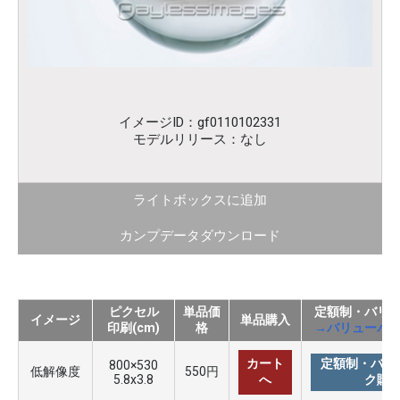
イメージID：gf0110102331
モデルリリース：なし
ライトボックスに追加
カンプデータダウンロード
ピクセル
単品価
定額制・バリ
イメージ
単品購入
印刷(cm)
格
→バリューパ
カート
定額制・バリ
800×530
低解像度
550円
5.8x3.8
へ
ク購