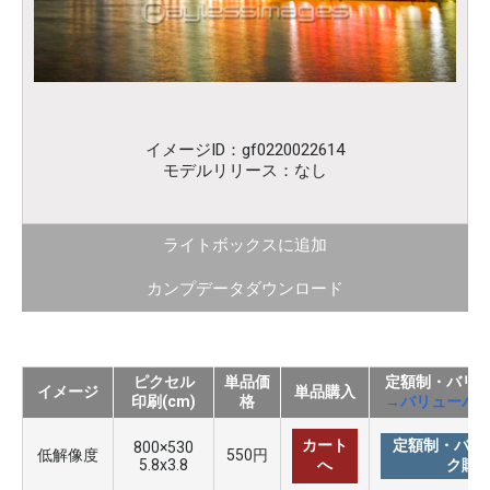
イメージID：gf0220022614
モデルリリース：なし
ライトボックスに追加
カンプデータダウンロード
ピクセル
単品価
定額制・バリ
イメージ
単品購入
印刷(cm)
格
→バリューパ
カート
定額制・バリ
800×530
低解像度
550円
5.8x3.8
へ
ク購