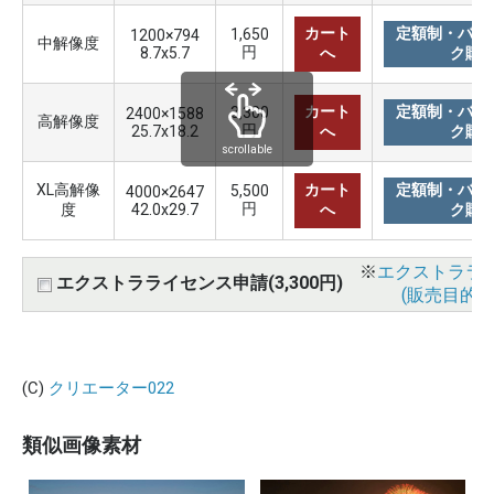
カート
定額制・バリ
1,650
1200×794
中解像度
円
8.7x5.7
へ
ク購
カート
定額制・バリ
3,300
2400×1588
高解像度
円
25.7x18.2
へ
ク購
scrollable
XL高解像
カート
定額制・バリ
5,500
4000×2647
円
度
42.0x29.7
へ
ク購
※
エクストララ
エクストラライセンス申請(3,300円)
(販売目的使
(C)
クリエーター022
類似画像素材