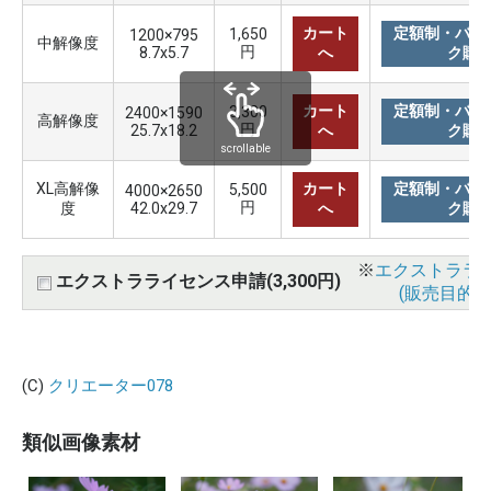
カート
定額制・バリ
1,650
1200×795
中解像度
円
8.7x5.7
へ
ク購
カート
定額制・バリ
3,300
2400×1590
高解像度
円
25.7x18.2
へ
ク購
scrollable
XL高解像
カート
定額制・バリ
5,500
4000×2650
円
度
42.0x29.7
へ
ク購
※
エクストララ
エクストラライセンス申請(3,300円)
(販売目的使
(C)
クリエーター078
類似画像素材