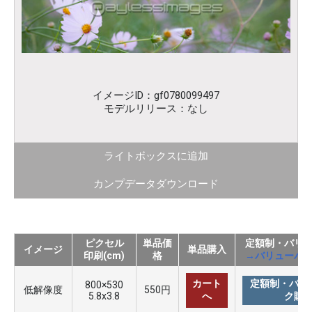
イメージID：gf0780099497
モデルリリース：なし
ライトボックスに追加
カンプデータダウンロード
ピクセル
単品価
定額制・バリ
イメージ
単品購入
印刷(cm)
格
→バリューパ
カート
定額制・バリ
800×530
低解像度
550円
5.8x3.8
へ
ク購