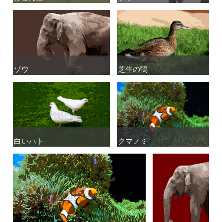
ゾウ
ゾウ
芝生の鴨
芝生の鴨
白いハト
白いハト
クマノミ
クマノミ