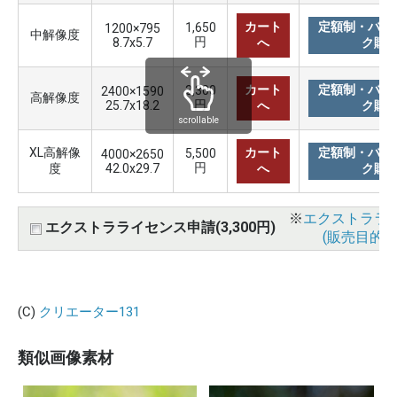
カート
定額制・バリ
1,650
1200×795
中解像度
円
8.7x5.7
へ
ク購
カート
定額制・バリ
3,300
2400×1590
高解像度
円
25.7x18.2
へ
ク購
scrollable
XL高解像
カート
定額制・バリ
5,500
4000×2650
円
度
42.0x29.7
へ
ク購
※
エクストララ
エクストラライセンス申請(3,300円)
(販売目的使
(C)
クリエーター131
類似画像素材