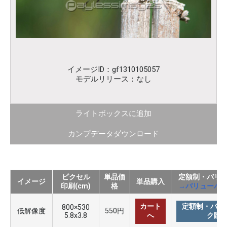
イメージID：gf1310105057
モデルリリース：なし
ライトボックスに追加
カンプデータダウンロード
ピクセル
単品価
定額制・バリ
イメージ
単品購入
印刷(cm)
格
→バリューパ
カート
定額制・バリ
800×530
低解像度
550円
5.8x3.8
へ
ク購