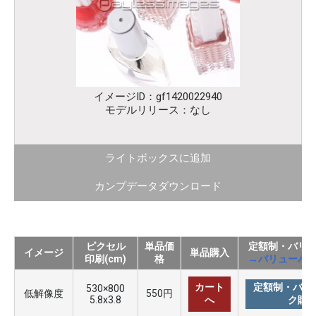
イメージID：gf1420022940
モデルリリース：なし
ライトボックスに追加
カンプデータダウンロード
ピクセル
単品価
定額制・バリ
イメージ
単品購入
印刷(cm)
格
→バリューパ
カート
定額制・バリ
530×800
低解像度
550円
5.8x3.8
へ
ク購