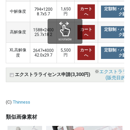
カート
定額制・バリ
1,650
794×1200
中解像度
円
8.7x5.7
へ
ク購
カート
定額制・バリ
3,300
1588×2400
高解像度
円
25.7x18.2
へ
ク購
scrollable
XL高解像
カート
定額制・バリ
5,500
2647×4000
円
度
42.0x29.7
へ
ク購
※
エクストララ
エクストラライセンス申請(3,300円)
(販売目的使
(C)
Thinness
類似画像素材