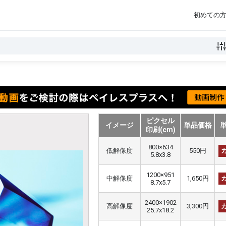
初めての
ピクセル
イメージ
単品価格
印刷(cm)
800×634
低解像度
550円
5.8x3.8
1200×951
中解像度
1,650円
8.7x5.7
2400×1902
高解像度
3,300円
25.7x18.2