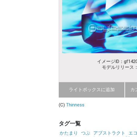
イメージID：gf1420
モデルリリース
ライトボックスに追加
カ
(C)
Thinness
タグ一覧
かたまり
つぶ
アブストラクト
エ