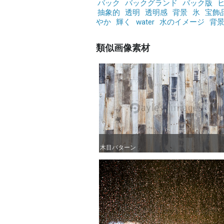
バック
バックグランド
バック版
抽象的
透明
透明感
背景
氷
宝飾
やか
輝く
water
水のイメージ
背
類似画像素材
木目パターン
木目パターン