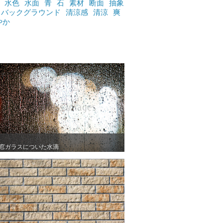
水色
水面
青
石
素材
断面
抽象
バックグラウンド
清涼感
清涼
爽
やか
窓ガラスについた水滴
窓ガラスについた水滴