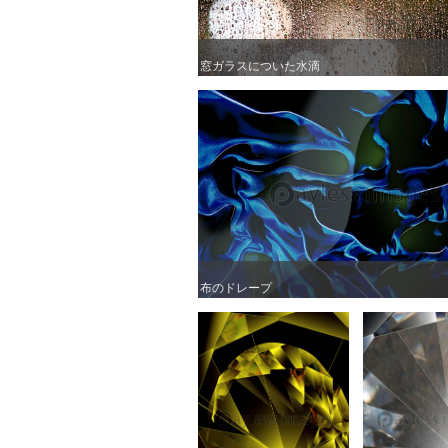
窓ガラスについた水滴
窓ガラスについた水滴
布のドレープ
布のドレープ