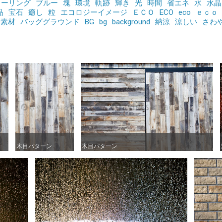
ヒーリング
ブルー
塊
環境
軌跡
輝き
光
時間
省エネ
水
水晶
品
宝石
癒し
粒
エコロジーイメージ
ＥＣＯ
ECO
eco
ｅｃｏ
景素材
バッググラウンド
BG
bg
background
納涼
涼しい
さわ
木目パターン
木目パターン
木目パターン
木目パターン