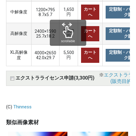
カート
定額制・バリ
1,650
1200×795
中解像度
円
8.7x5.7
へ
ク購
カート
定額制・バリ
3,300
2400×1590
高解像度
円
25.7x18.2
へ
ク購
scrollable
XL高解像
カート
定額制・バリ
5,500
4000×2650
円
度
42.0x29.7
へ
ク購
※
エクストララ
エクストラライセンス申請(3,300円)
(販売目的使
(C)
Thinness
類似画像素材