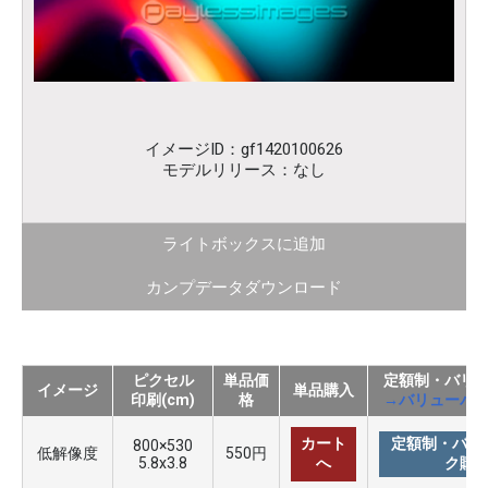
イメージID：gf1420100626
モデルリリース：なし
ライトボックスに追加
カンプデータダウンロード
ピクセル
単品価
定額制・バリ
イメージ
単品購入
印刷(cm)
格
→バリューパ
カート
定額制・バリ
800×530
低解像度
550円
5.8x3.8
へ
ク購