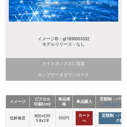
イメージID：gf1850003532
モデルリリース：なし
ライトボックスに追加
カンプデータダウンロード
ピクセル
単品価
定額制・バリ
イメージ
単品購入
印刷(cm)
格
→バリューパ
カート
定額制・バリ
800×530
低解像度
550円
5.8x3.8
へ
ク購