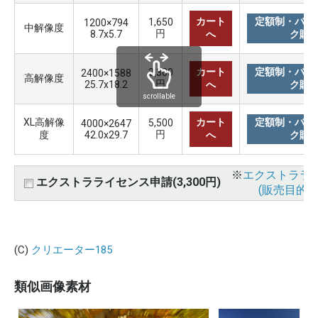
カート
定額制・バリ
1,650
1200×794
中解像度
円
8.7x5.7
へ
ク購
カート
定額制・バリ
3,300
2400×1588
高解像度
円
25.7x18.2
へ
ク購
scrollable
XL高解像
カート
定額制・バリ
5,500
4000×2647
円
度
42.0x29.7
へ
ク購
※
エクストララ
エクストラライセンス申請(3,300円)
(販売目的使
(C)
クリエーター185
類似画像素材