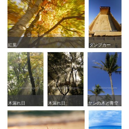
紅葉
紅葉
ダンプカー
ダンプカー
木漏れ日
木漏れ日
木漏れ日
木漏れ日
ヤシの木と青空
ヤシの木と青空