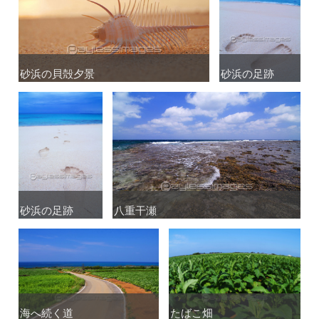
砂浜の貝殻夕景
砂浜の貝殻夕景
砂浜の足跡
砂浜の足跡
砂浜の足跡
砂浜の足跡
八重干瀬
八重干瀬
海へ続く道
海へ続く道
たばこ畑
たばこ畑