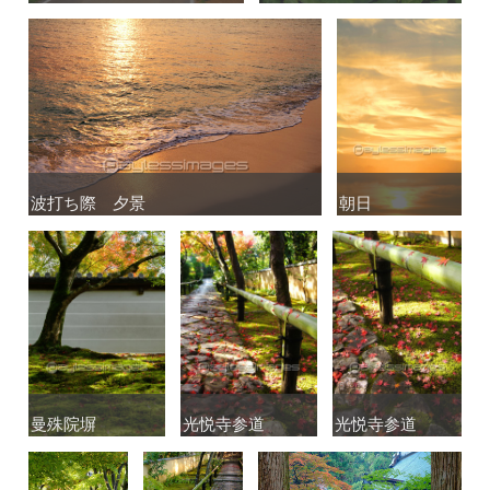
波打ち際 夕景
波打ち際 夕景
朝日
朝日
曼殊院塀
曼殊院塀
光悦寺参道
光悦寺参道
光悦寺参道
光悦寺参道