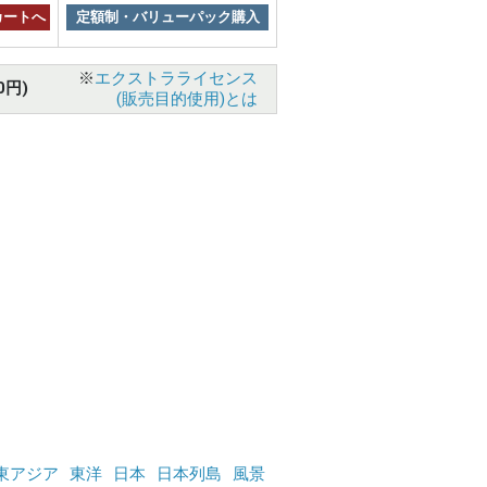
カートへ
定額制・バリューパック購入
※
エクストラライセンス
0円)
(販売目的使用)とは
東アジア
東洋
日本
日本列島
風景