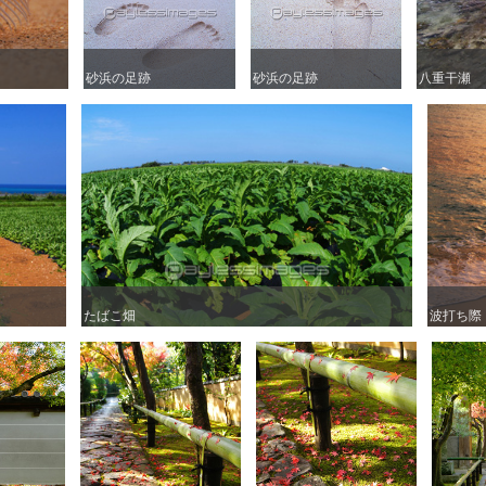
砂浜の足跡
砂浜の足跡
砂浜の足跡
砂浜の足跡
八重干瀬
八重干瀬
たばこ畑
たばこ畑
波打ち際
波打ち際