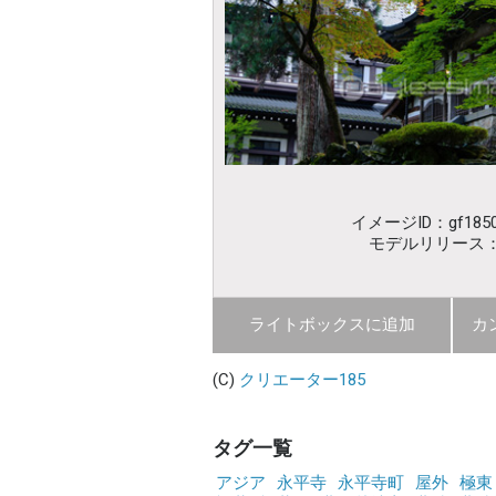
イメージID：gf1850
モデルリリース
ライトボックスに追加
カ
(C)
クリエーター185
タグ一覧
アジア
永平寺
永平寺町
屋外
極東