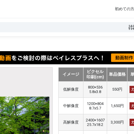
初めての
ピクセル
イメージ
単品価格
印刷(cm)
800×536
低解像度
550円
5.8x3.8
1200×804
中解像度
1,650円
8.7x5.7
2400×1607
高解像度
3,300円
25.7x18.2