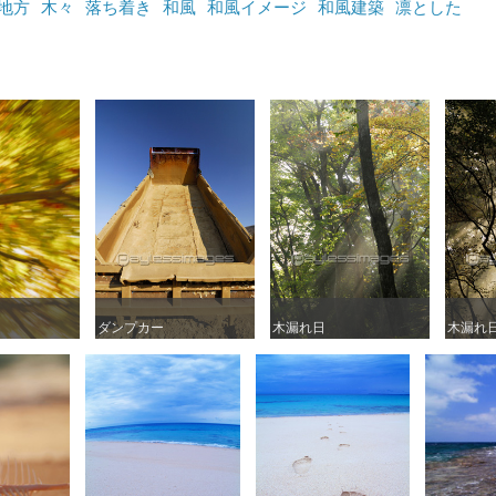
地方
木々
落ち着き
和風
和風イメージ
和風建築
凛とした
ダンプカー
ダンプカー
木漏れ日
木漏れ日
木漏れ
木漏れ