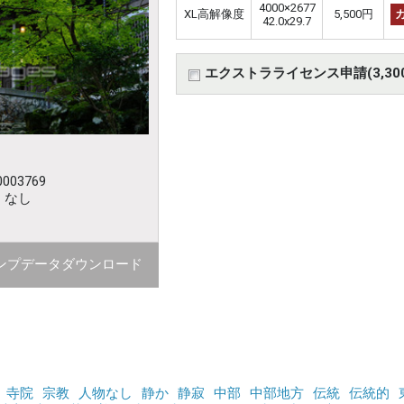
4000×2677
XL高解像度
5,500円
42.0x29.7
エクストラライセンス申請(3,30
003769
：なし
ンプデータダウンロード
寺院
宗教
人物なし
静か
静寂
中部
中部地方
伝統
伝統的