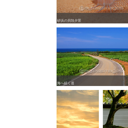
砂浜の貝殻夕景
砂浜の貝殻夕景
海へ続く道
海へ続く道