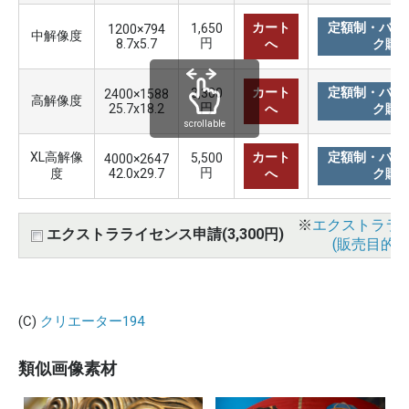
カート
定額制・バリ
1,650
1200×794
中解像度
円
8.7x5.7
へ
ク購
カート
定額制・バリ
3,300
2400×1588
高解像度
円
25.7x18.2
へ
ク購
scrollable
XL高解像
カート
定額制・バリ
5,500
4000×2647
円
度
42.0x29.7
へ
ク購
※
エクストララ
エクストラライセンス申請(3,300円)
(販売目的使
(C)
クリエーター194
類似画像素材