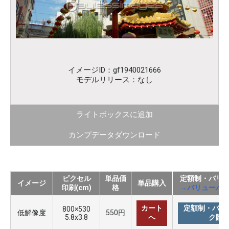
イメージID：gf1940021666
モデルリリース：なし
ライトボックスに追加
カンプデータダウンロード
ピクセル
単品価
定額制・バリ
イメージ
単品購入
印刷(cm)
格
→バリューパ
カート
定額制・バリ
800×530
低解像度
550円
5.8x3.8
へ
ク購