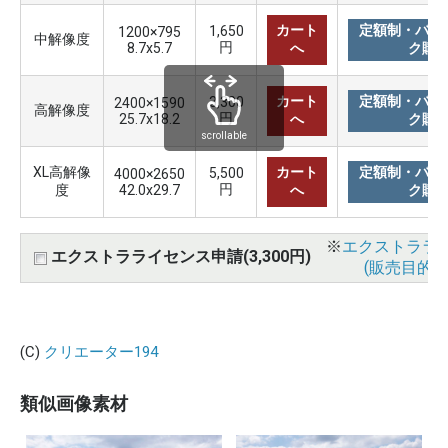
カート
定額制・バリ
1,650
1200×795
中解像度
円
8.7x5.7
へ
ク購
カート
定額制・バリ
3,300
2400×1590
高解像度
円
25.7x18.2
へ
ク購
scrollable
XL高解像
カート
定額制・バリ
5,500
4000×2650
円
度
42.0x29.7
へ
ク購
※
エクストララ
エクストラライセンス申請(3,300円)
(販売目的使
(C)
クリエーター194
類似画像素材