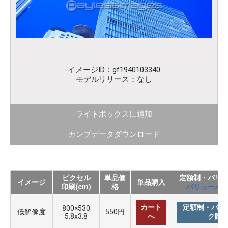
イメージID：gf1940103340
モデルリリース：なし
ライトボックスに追加
カンプデータダウンロード
ピクセル
単品価
定額制・バリ
イメージ
単品購入
印刷(cm)
格
→バリューパ
カート
定額制・バリ
800×530
低解像度
550円
5.8x3.8
へ
ク購