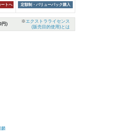
カートへ
定額制・バリューパック購入
※
エクストラライセンス
0円)
(販売目的使用)とは
麒麟