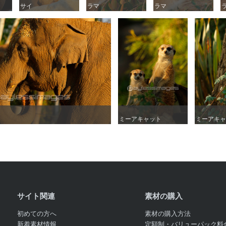
サイ
サイ
ラマ
ラマ
ラマ
ラマ
ミーアキャット
ミーアキャット
ミーアキャ
ミーアキャ
サイト関連
素材の購入
初めての方へ
素材の購入方法
新着素材情報
定額制・バリューパック料