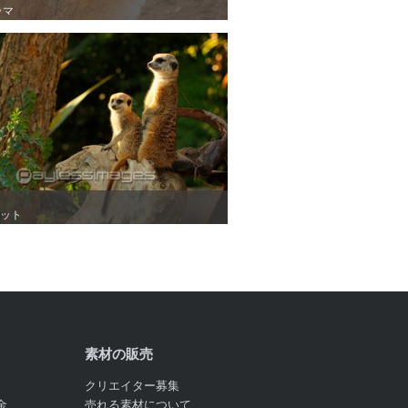
ラマ
ラマ
ット
ット
素材の販売
クリエイター募集
金
売れる素材について