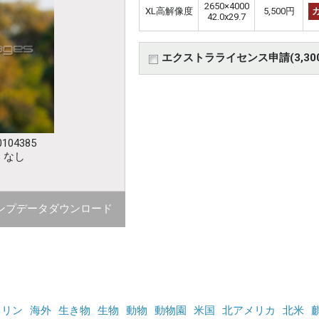
2650×4000
XL高解像度
5,500円
42.0x29.7
エクストラライセンス申請(3,30
104385
：なし
ンプデータダウンロード
キリン
海外
生き物
生物
動物
動物園
米国
北アメリカ
北米