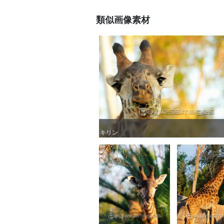
類似画像素材
キリン
キリン