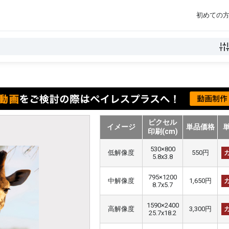
初めての
ピクセル
イメージ
単品価格
印刷(cm)
530×800
低解像度
550円
5.8x3.8
795×1200
中解像度
1,650円
8.7x5.7
1590×2400
高解像度
3,300円
25.7x18.2