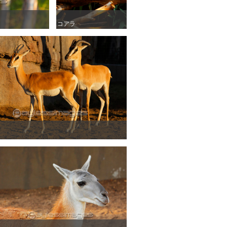
コアラ
コアラ