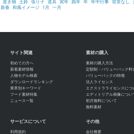
置き物
土鈴
張り子
道具
寅年
酉年
年
年中行事
背景なし
新春
和風イメージ
1月
一月
サイト関連
素材の購入
初めての方へ
素材の購入方法
新着素材情報
定額制・バリューパック料
人物モデル検索
バリューパックの特徴
ダウンロードランキング
法人ライセンス
業界別キーワード
エクストラライセンスにつ
フード素材特集
エディトリアル画像につい
ニュース一覧
初月無料について
無料素材
サービスについて
その他
利用規約
会社概要