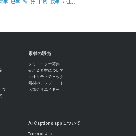
未年
巳年
輪
鈴
和風
戌年
お正月
素材の販売
クリエイター募集
金
売れる素材について
クオリティチェック
素材のアップロード
いて
人気クリエイター
て
Ai Captions appについて
Terms of Use