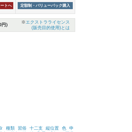
カートへ
定額制・バリューパック購入
※
エクストラライセンス
0円)
(販売目的使用)とは
タ
種類
習俗
十二支
縦位置
色
申