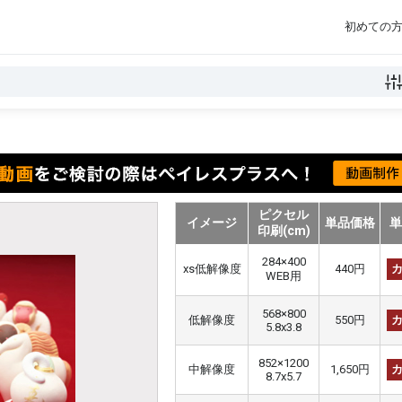
初めての
ピクセル
イメージ
単品価格
印刷(cm)
284×400
xs低解像度
440円
WEB用
568×800
低解像度
550円
5.8x3.8
852×1200
中解像度
1,650円
8.7x5.7