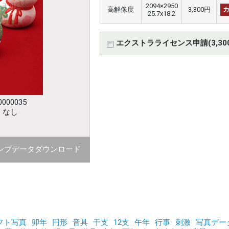
2094×2950
高解像度
3,300円
25.7x18.2
エクストラライセンス申請(3,30
000035
：なし
ンプデータダウンロード
フト写真
卯年
円形
音具
干支
12支
午年
行事
刺激
写真デー