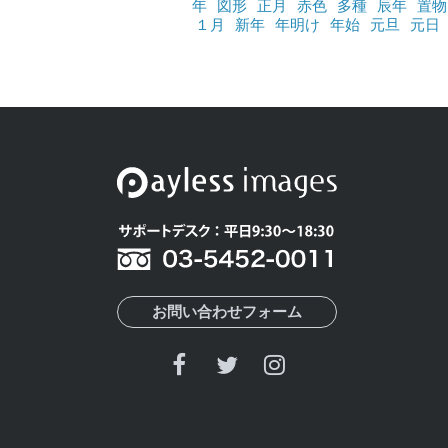
年
図形
正月
赤色
多種
辰年
置物
１月
新年
年明け
年始
元旦
元日
お問い合わせフォーム