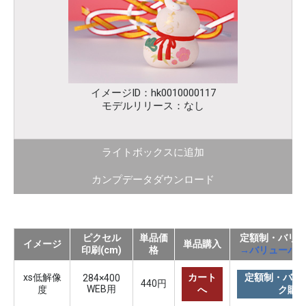
イメージID：hk0010000117
モデルリリース：なし
ライトボックスに追加
カンプデータダウンロード
ピクセル
単品価
定額制・バリ
イメージ
単品購入
印刷(cm)
格
→バリューパ
xs低解像
カート
定額制・バリ
284×400
440円
WEB用
度
へ
ク購