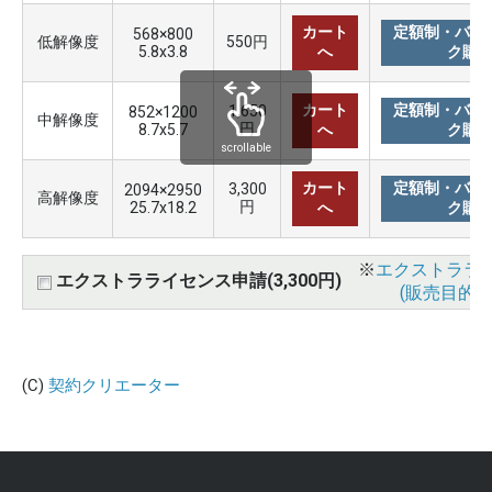
カート
定額制・バリ
568×800
低解像度
550円
5.8x3.8
へ
ク購
カート
定額制・バリ
1,650
852×1200
中解像度
円
8.7x5.7
へ
ク購
scrollable
カート
定額制・バリ
3,300
2094×2950
高解像度
円
25.7x18.2
へ
ク購
※
エクストララ
エクストラライセンス申請(3,300円)
(販売目的使
(C)
契約クリエーター