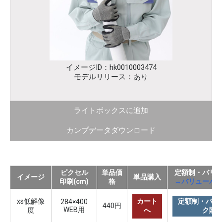
イメージID：hk0010003474
モデルリリース：あり
ライトボックスに追加
カンプデータダウンロード
ピクセル
単品価
定額制・バリ
イメージ
単品購入
印刷(cm)
格
→バリューパ
xs低解像
カート
定額制・バリ
284×400
440円
WEB用
度
へ
ク購