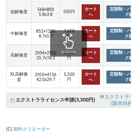
カート
定額制・バリ
568×800
低解像度
550円
5.8x3.8
へ
ク購
カート
定額制・バリ
1,650
852×1200
中解像度
円
8.7x5.7
へ
ク購
カート
定額制・バリ
3,300
scrollable
2094×2950
高解像度
円
25.7x18.2
へ
ク購
XL高解像
カート
定額制・バリ
5,500
2950×4156
円
度
42.0x29.7
へ
ク購
※
エクストララ
エクストラライセンス申請(3,300円)
(販売目的使
(C)
契約クリエーター