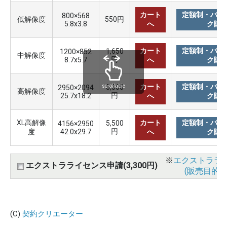
カート
定額制・バリ
800×568
低解像度
550円
5.8x3.8
へ
ク購
カート
定額制・バリ
1,650
1200×852
中解像度
円
8.7x5.7
へ
ク購
カート
定額制・バリ
3,300
scrollable
2950×2094
高解像度
円
25.7x18.2
へ
ク購
XL高解像
カート
定額制・バリ
5,500
4156×2950
円
度
42.0x29.7
へ
ク購
※
エクストララ
エクストラライセンス申請(3,300円)
(販売目的使
(C)
契約クリエーター