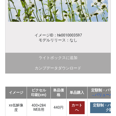
イメージID：hk0010003597
モデルリリース：なし
ライトボックスに追加
カンプデータダウンロード
ピクセル
単品価
定額制・バリ
イメージ
単品購入
印刷(cm)
格
→バリューパ
xs低解像
カート
定額制・バリ
400×284
440円
WEB用
度
へ
ク購