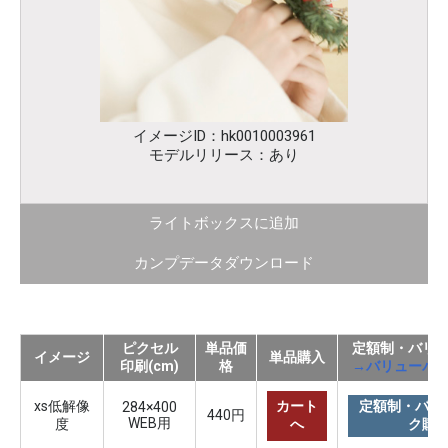
イメージID：hk0010003961
モデルリリース：あり
ライトボックスに追加
カンプデータダウンロード
ピクセル
単品価
定額制・バリ
イメージ
単品購入
印刷(cm)
格
→バリューパ
xs低解像
カート
定額制・バリ
284×400
440円
WEB用
度
へ
ク購