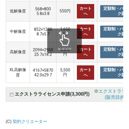
カート
定額制・バリ
568×800
低解像度
550円
5.8x3.8
へ
ク購
カート
定額制・バリ
1,650
852×1200
中解像度
円
8.7x5.7
へ
ク購
カート
定額制・バリ
3,300
scrollable
2094×2950
高解像度
円
25.7x18.2
へ
ク購
XL高解像
カート
定額制・バリ
5,500
4167×5870
円
度
42.0x29.7
へ
ク購
※
エクストララ
エクストラライセンス申請(3,300円)
(販売目的使
(C)
契約クリエーター