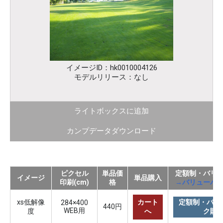
イメージID：hk0010004126
モデルリリース：なし
ライトボックスに追加
カンプデータダウンロード
ピクセル
単品価
定額制・バリ
イメージ
単品購入
印刷(cm)
格
→バリューパ
xs低解像
カート
定額制・バリ
284×400
440円
WEB用
度
へ
ク購