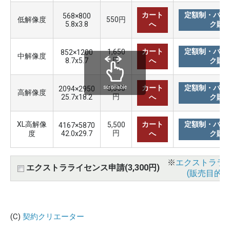
カート
定額制・バリ
568×800
低解像度
550円
5.8x3.8
へ
ク購
カート
定額制・バリ
1,650
852×1200
中解像度
円
8.7x5.7
へ
ク購
カート
定額制・バリ
3,300
scrollable
2094×2950
高解像度
円
25.7x18.2
へ
ク購
XL高解像
カート
定額制・バリ
5,500
4167×5870
円
度
42.0x29.7
へ
ク購
※
エクストララ
エクストラライセンス申請(3,300円)
(販売目的使
(C)
契約クリエーター