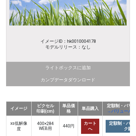
イメージID：hk0010004178
モデルリリース：なし
ライトボックスに追加
カンプデータダウンロード
ピクセル
単品価
定額制・バリ
イメージ
単品購入
印刷(cm)
格
→バリューパ
xs低解像
カート
定額制・バリ
400×284
440円
WEB用
度
へ
ク購