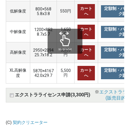
カート
定額制・バリ
800×568
低解像度
550円
5.8x3.8
へ
ク購
カート
定額制・バリ
1,650
1200×852
中解像度
円
8.7x5.7
へ
ク購
カート
定額制・バリ
3,300
scrollable
2950×2094
高解像度
円
25.7x18.2
へ
ク購
XL高解像
カート
定額制・バリ
5,500
5870×4167
円
度
42.0x29.7
へ
ク購
※
エクストララ
エクストラライセンス申請(3,300円)
(販売目的使
(C)
契約クリエーター