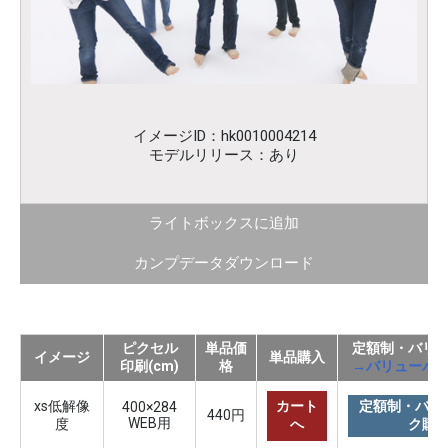
イメージID：hk0010004214
モデルリリース：あり
ライトボックスに追加
カンプデータダウンロード
ピクセル
単品価
定額制・バリ
イメージ
単品購入
印刷(cm)
格
→バリューパ
xs低解像
カート
定額制・バリ
400×284
440円
WEB用
度
へ
ク購