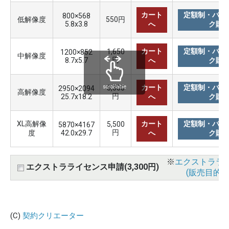
カート
定額制・バリ
800×568
低解像度
550円
5.8x3.8
へ
ク購
カート
定額制・バリ
1,650
1200×852
中解像度
円
8.7x5.7
へ
ク購
カート
定額制・バリ
3,300
scrollable
2950×2094
高解像度
円
25.7x18.2
へ
ク購
XL高解像
カート
定額制・バリ
5,500
5870×4167
円
度
42.0x29.7
へ
ク購
※
エクストララ
エクストラライセンス申請(3,300円)
(販売目的使
(C)
契約クリエーター