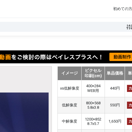
初めての
ピクセル
イメージ
単品価格
印刷(cm)
400×284
xs低解像度
440円
WEB用
800×568
低解像度
550円
5.8x3.8
1200×852
中解像度
1,650円
8.7x5.7