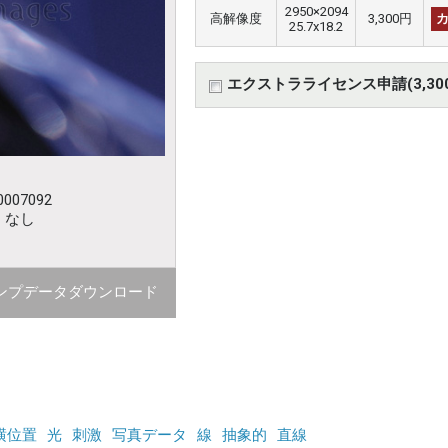
2950×2094
高解像度
3,300円
25.7x18.2
エクストラライセンス申請(3,30
007092
：なし
ンプデータダウンロード
横位置
光
刺激
写真データ
線
抽象的
直線