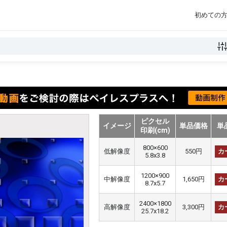
初めての
ピクセル
イメージ
単品価格
単
印刷(cm)
800×600
低解像度
550円
カ
5.8x3.8
1200×900
中解像度
1,650円
カ
8.7x5.7
2400×1800
高解像度
3,300円
カ
25.7x18.2