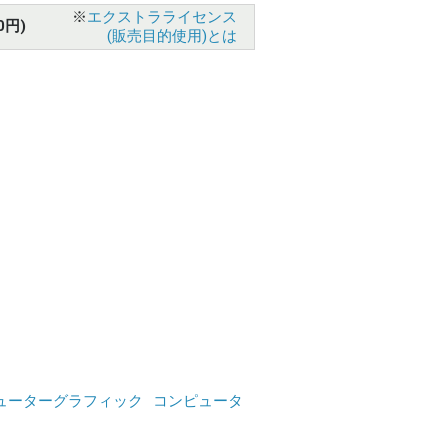
※
エクストラライセンス
0円)
(販売目的使用)とは
ューターグラフィック
コンピュータ