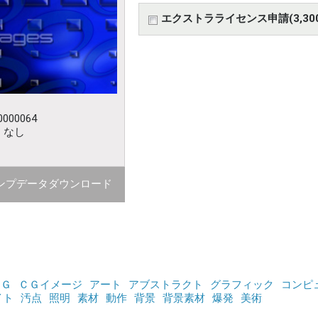
エクストラライセンス申請(3,30
000064
：なし
ンプデータダウンロード
ＣＧ
ＣＧイメージ
アート
アブストラクト
グラフィック
コンピ
イト
汚点
照明
素材
動作
背景
背景素材
爆発
美術