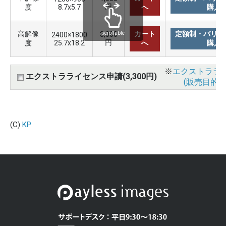
円
度
8.7x5.7
へ
購入
高解像
カート
定額制・バリュ
3,300
scrollable
2400×1800
円
度
25.7x18.2
へ
購入
※
エクストララ
エクストラライセンス申請(3,300円)
(販売目的使
(C)
KP