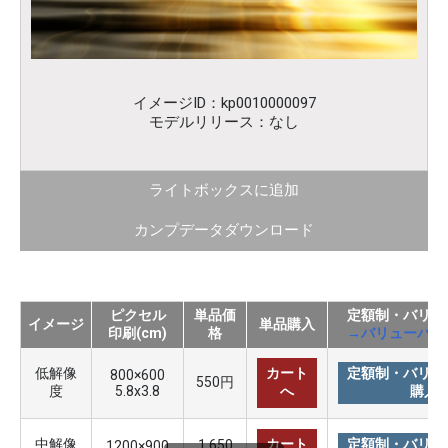
イメージID：kp0010000097
モデルリリース：なし
ライトボックスに追加
カンプデータダウンロード
ピクセル
単品価
定額制・バリュ
イメージ
単品購入
印刷(cm)
格
→バリューパッ
低解像
カート
定額制・バリュ
800×600
550円
度
5.8x3.8
へ
購入
中解像
カート
定額制・バリュ
1,650
1200×900