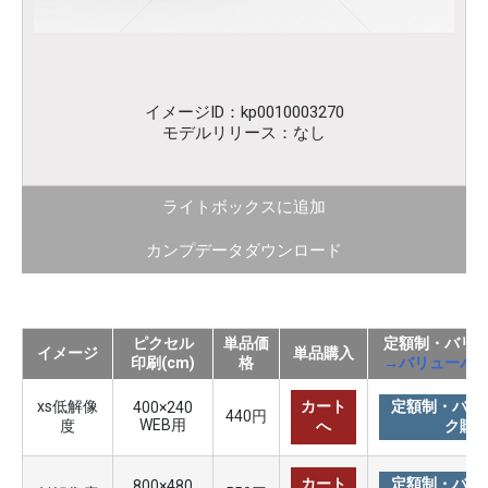
イメージID：kp0010003270
モデルリリース：なし
ライトボックスに追加
カンプデータダウンロード
ピクセル
単品価
定額制・バリ
イメージ
単品購入
印刷(cm)
格
→バリューパ
xs低解像
カート
定額制・バリ
400×240
440円
WEB用
度
へ
ク購
カート
定額制・バリ
800×480