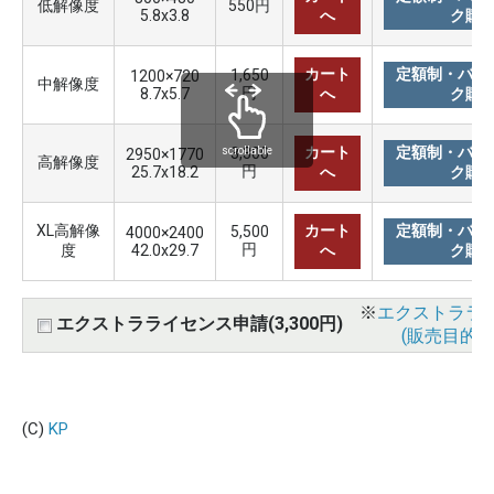
低解像度
550円
5.8x3.8
へ
ク購
カート
定額制・バリ
1,650
1200×720
中解像度
円
8.7x5.7
へ
ク購
カート
定額制・バリ
3,300
scrollable
2950×1770
高解像度
円
25.7x18.2
へ
ク購
XL高解像
カート
定額制・バリ
5,500
4000×2400
円
度
42.0x29.7
へ
ク購
※
エクストララ
エクストラライセンス申請(3,300円)
(販売目的使
(C)
KP