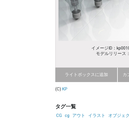
イメージID：kp0010
モデルリリース
ライトボックスに追加
カ
(C)
KP
タグ一覧
CG
cg
アウト
イラスト
オブジェ