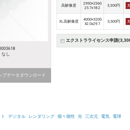
2950×2360
高解像度
3,300円
25.7x18.2
4000×3200
XL高解像度
5,500円
42.0x29.7
エクストラライセンス申請(3,30
003618
：なし
ンプデータダウンロード
クト
デジタル
レンダリング
個々個性
光
三次元
電気
電球