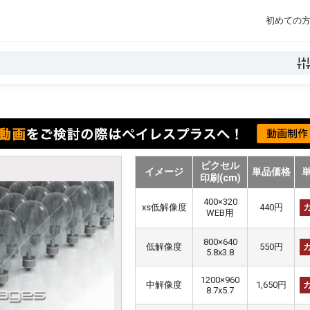
初めての
ピクセル
イメージ
単品価格
印刷(cm)
400×320
xs低解像度
440円
WEB用
800×640
低解像度
550円
5.8x3.8
1200×960
中解像度
1,650円
8.7x5.7