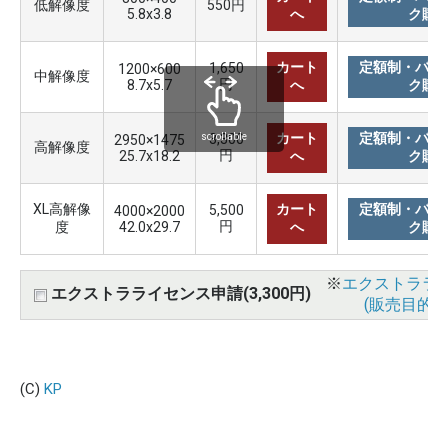
低解像度
550円
5.8x3.8
へ
ク購
カート
定額制・バリ
1,650
1200×600
中解像度
円
8.7x5.7
へ
ク購
カート
定額制・バリ
3,300
scrollable
2950×1475
高解像度
円
25.7x18.2
へ
ク購
XL高解像
カート
定額制・バリ
5,500
4000×2000
円
度
42.0x29.7
へ
ク購
※
エクストララ
エクストラライセンス申請(3,300円)
(販売目的使
(C)
KP