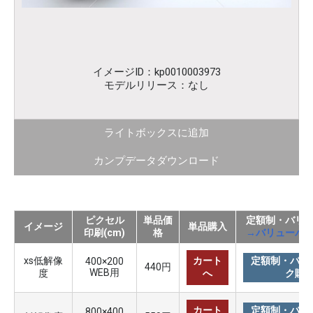
イメージID：kp0010003973
モデルリリース：なし
ライトボックスに追加
カンプデータダウンロード
ピクセル
単品価
定額制・バリ
イメージ
単品購入
印刷(cm)
格
→バリューパ
xs低解像
カート
定額制・バリ
400×200
440円
WEB用
度
へ
ク購
カート
定額制・バリ
800×400