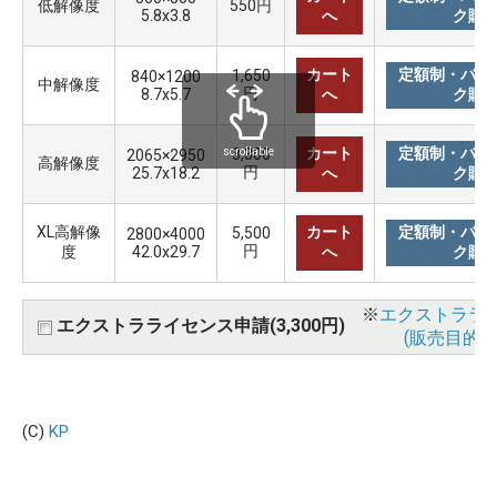
低解像度
550円
5.8x3.8
へ
ク購
カート
定額制・バリ
1,650
840×1200
中解像度
円
8.7x5.7
へ
ク購
カート
定額制・バリ
3,300
scrollable
2065×2950
高解像度
円
25.7x18.2
へ
ク購
XL高解像
カート
定額制・バリ
5,500
2800×4000
円
度
42.0x29.7
へ
ク購
※
エクストララ
エクストラライセンス申請(3,300円)
(販売目的使
(C)
KP