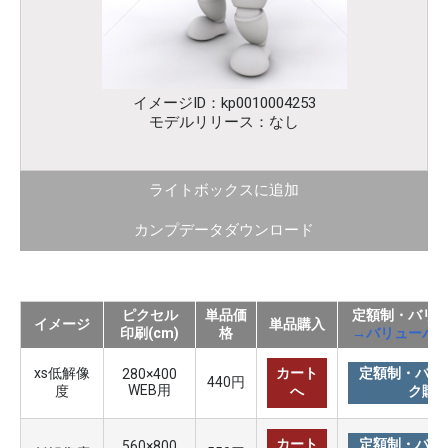
イメージID：kp0010004253
モデルリリース：なし
ライトボックスに追加
カンプデータダウンロード
ピクセル
単品価
定額制・バリ
イメージ
単品購入
印刷(cm)
格
→バリューパ
xs低解像
カート
定額制・バリ
280×400
440円
WEB用
度
へ
ク購
カート
定額制・バリ
560×800