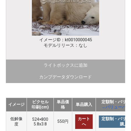
イメージID：kt0010000045
モデルリリース：なし
ライトボックスに追加
カンプデータダウンロード
ピクセル
単品価
定額制・バリュ
イメージ
単品購入
印刷(cm)
格
→バリューパッ
低解像
カート
定額制・バリュ
524×800
550円
度
5.8x3.8
へ
購入