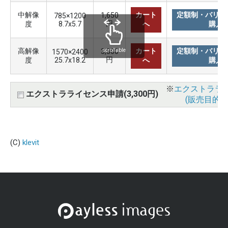
中解像
カート
定額制・バリュ
1,650
785×1200
円
度
8.7x5.7
へ
購入
高解像
カート
定額制・バリュ
3,300
scrollable
1570×2400
円
度
25.7x18.2
へ
購入
※
エクストララ
エクストラライセンス申請(3,300円)
(販売目的使
(C)
klevit