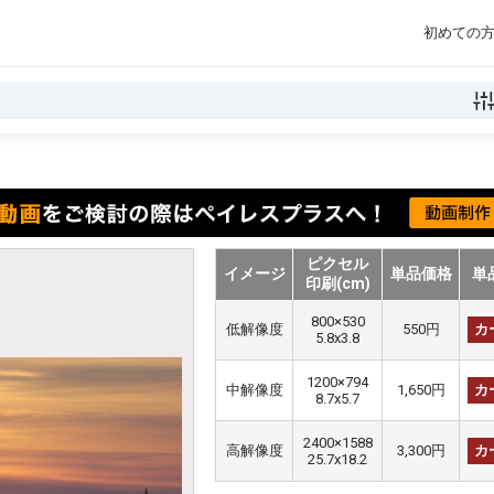
初めての
ピクセル
イメージ
単品価格
単
印刷(cm)
800×530
低解像度
550円
カ
5.8x3.8
1200×794
中解像度
1,650円
カ
8.7x5.7
2400×1588
高解像度
3,300円
カ
25.7x18.2