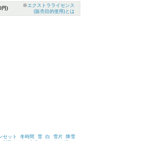
※
エクストラライセンス
0円)
(販売目的使用)とは
ンセット
冬時間
雪
白
雪片
降雪