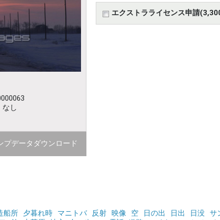
エクストラライセンス申請(3,30
000063
：なし
ンプデータダウンロード
造船所
夕暮れ時
マニトバ
反射
映像
空
日の出
日出
日没
サ