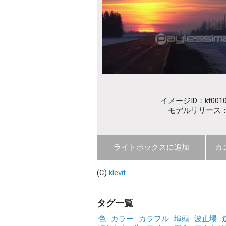
イメージID：kt0010
モデルリリース
ライトボックスに追加
カ
(C)
klevit
タグ一覧
色
カラー
カラフル
埠頭
波止場