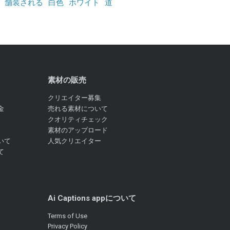
舗装される
白色
ホワイト
道
素材の販売
クリエイター募集
金
売れる素材について
クオリティチェック
素材のアップロード
いて
人気クリエイター
て
Ai Captions appについて
Terms of Use
Privacy Policy