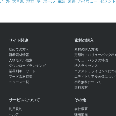
ア
外
大草原
地方
冬
ポール
電話
道路
ハイウェー
セメント
サイト関連
素材の購入
初めての方へ
素材の購入方法
新着素材情報
定額制・バリューパック料
人物モデル検索
バリューパックの特徴
ダウンロードランキング
法人ライセンス
業界別キーワード
エクストラライセンスにつ
フード素材特集
エディトリアル画像につい
ニュース一覧
初月無料について
無料素材
サービスについて
その他
利用規約
会社概要
ヘルプ
採用情報