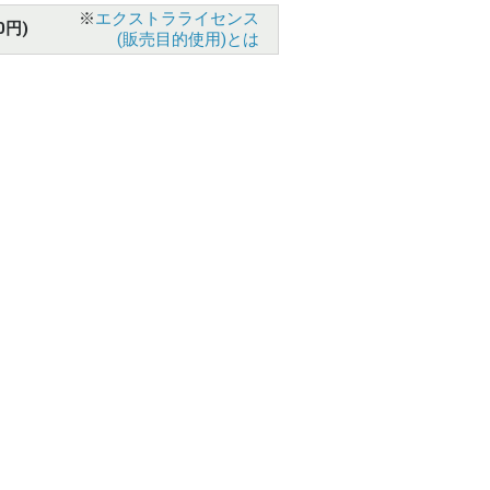
※
エクストラライセンス
0円)
(販売目的使用)とは