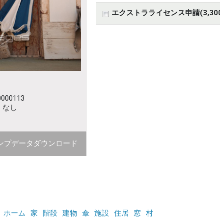
エクストラライセンス申請(3,30
000113
：なし
ンプデータダウンロード
ホーム
家
階段
建物
傘
施設
住居
窓
村