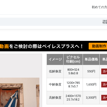
初めての
ピクセル
イメージ
単品価格
単
印刷(cm)
800×524
低解像度
550円
カ
5.8x3.8
1200×785
中解像度
1,650円
カ
8.7x5.7
2400×1570
高解像度
3,300円
カ
25.7x18.2