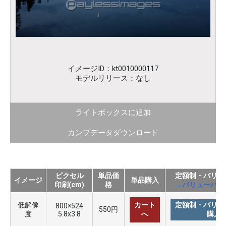
イメージID：kt0010000117
モデルリリース：なし
ライトボックスに追加
カンプデータダウンロード
ピクセル
単品価
定額制・バリュ
イメージ
単品購入
印刷(cm)
格
→バリューパッ
低解像
カート
定額制・バリュ
800×524
550円
度
5.8x3.8
へ
購入