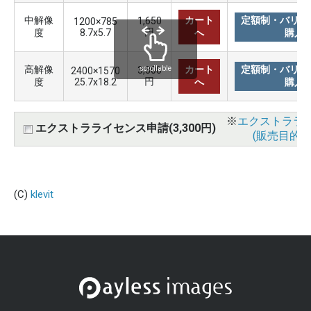
中解像
カート
定額制・バリュ
1,650
1200×785
円
度
8.7x5.7
へ
購入
高解像
カート
定額制・バリュ
3,300
scrollable
2400×1570
円
度
25.7x18.2
へ
購入
※
エクストララ
エクストラライセンス申請(3,300円)
(販売目的使
(C)
klevit