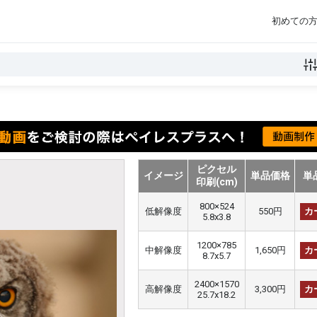
初めての
ピクセル
イメージ
単品価格
単
印刷(cm)
800×524
低解像度
550円
カ
5.8x3.8
1200×785
中解像度
1,650円
カ
8.7x5.7
2400×1570
高解像度
3,300円
カ
25.7x18.2