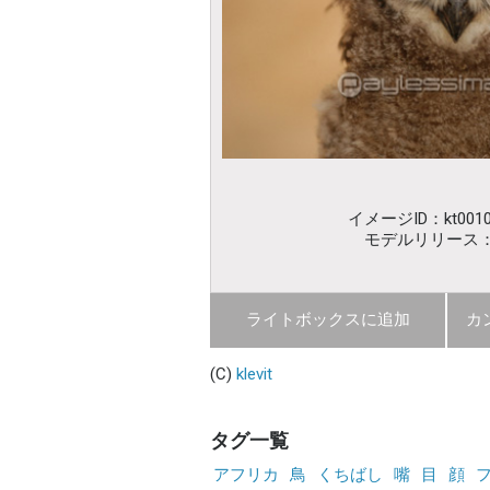
イメージID：kt0010
モデルリリース
ライトボックスに追加
カ
(C)
klevit
タグ一覧
アフリカ
鳥
くちばし
嘴
目
顔