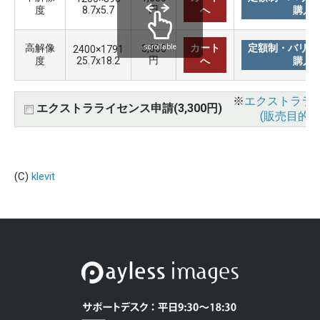
円
度
8.7x5.7
へ
購入
高解像
カート
定額制・バリュ
3,300
scrollable
2400×1791
円
度
25.7x18.2
へ
購入
※
エクストララ
エクストラライセンス申請(3,300円)
(販売目的使
(C)
klevit