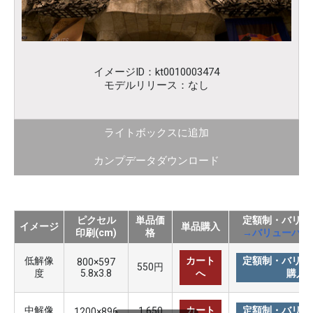
イメージID：kt0010003474
モデルリリース：なし
ライトボックスに追加
カンプデータダウンロード
ピクセル
単品価
定額制・バリュ
イメージ
単品購入
印刷(cm)
格
→バリューパッ
低解像
カート
定額制・バリュ
800×597
550円
度
5.8x3.8
へ
購入
中解像
カート
定額制・バリュ
1,650
1200×896