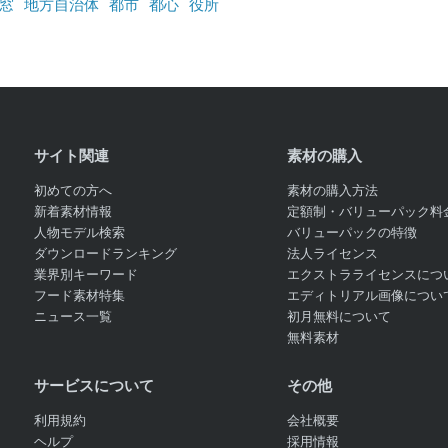
窓
地方自治体
都市
都心
役所
サイト関連
素材の購入
初めての方へ
素材の購入方法
新着素材情報
定額制・バリューパック料
人物モデル検索
バリューパックの特徴
ダウンロードランキング
法人ライセンス
業界別キーワード
エクストラライセンスにつ
フード素材特集
エディトリアル画像につい
ニュース一覧
初月無料について
無料素材
サービスについて
その他
利用規約
会社概要
ヘルプ
採用情報