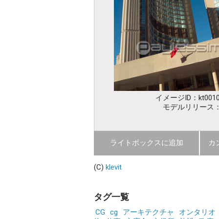
イメージID：kt0010
モデルリリース
ライトボックスに追加
カ
(C)
klevit
タグ一覧
CG
cg
アーキテクチャ
オンタリオ