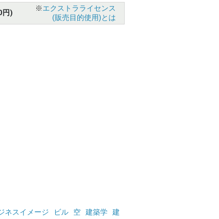
※
エクストラライセンス
0円)
(販売目的使用)とは
ジネスイメージ
ビル
空
建築学
建