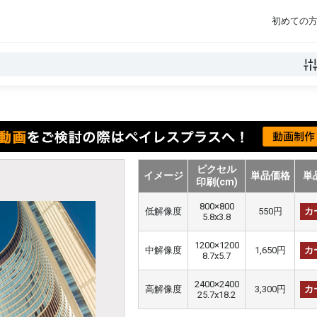
初めての
ピクセル
イメージ
単品価格
単
印刷(cm)
800×800
低解像度
550円
カ
5.8x3.8
1200×1200
中解像度
1,650円
カ
8.7x5.7
2400×2400
高解像度
3,300円
カ
25.7x18.2